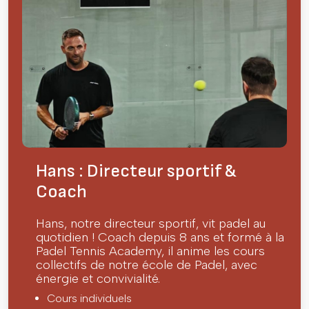
Hans : Directeur sportif &
Coach
Hans, notre directeur sportif, vit padel au
quotidien ! Coach depuis 8 ans et formé à la
Padel Tennis Academy, il anime les cours
collectifs de notre école de Padel, avec
énergie et convivialité.
Cours individuels